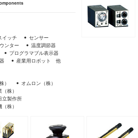
Components
スイッチ
センサー
ウンター
温度調節器
プログラマブル表示器
器
産業用ロボット 他
（株）
オムロン（株）
業（株）
日立製作所
機（株）