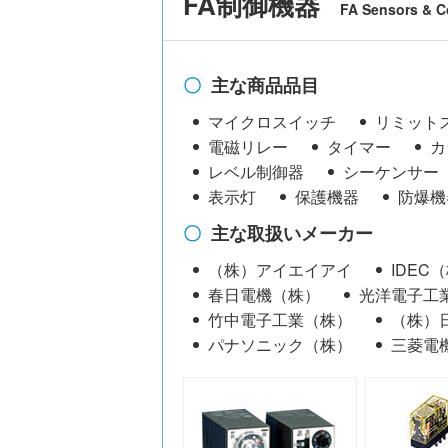
FA制御機器
FA Sensors & 
主な商品品目
マイクロスイッチ
リミット
電磁リレー
タイマー
カ
レベル制御器
シーケンサー
表示灯
保護機器
防爆機
主な取扱いメーカー
（株）アイエイアイ
IDEC
春日電機（株）
光洋電子工
竹中電子工業（株）
（株）
パナソニック（株）
三菱電